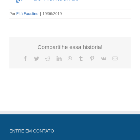
Por
Eliã Faustino
|
19/06/2019
Compartilhe essa história!
Facebook
Twitter
Reddit
LinkedIn
WhatsApp
Tumblr
Pinterest
Vk
E-
mail
ENTRE EM CONTATO