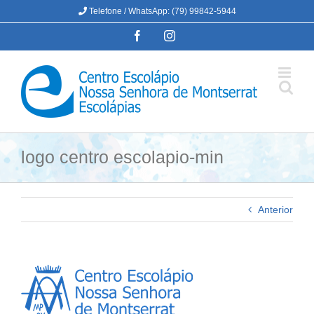
Ir
Telefone / WhatsApp: (79) 99842-5944
para
Facebook
Instagram
o
conteúdo
logo centro escolapio-min
Anterior