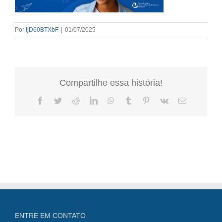
Por
tjD60BTXbF
|
01/07/2025
Compartilhe essa história!
Facebook
Twitter
Reddit
LinkedIn
WhatsApp
Tumblr
Pinterest
Vk
E-
mail
ENTRE EM CONTATO